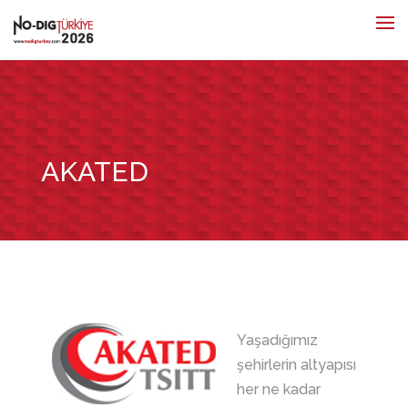
AKATED
U
Yaşadığımız
şehirlerin altyapısı
her ne kadar