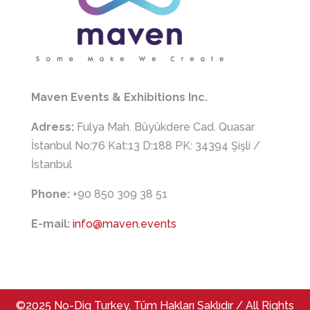
Maven Events & Exhibitions Inc.
Adress:
Fulya Mah. Büyükdere Cad. Quasar
İstanbul No:76 Kat:13 D:188 PK: 34394 Şişli /
İstanbul
Phone:
+90 850 309 38 51
E-mail:
info@maven.events
©2025 No-Dig Turkey, Tüm Hakları Saklıdır / All Rights